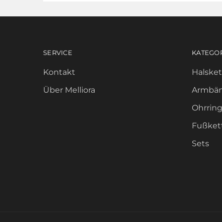
SERVICE
KATEGO
Kontakt
Halske
Über Melliora
Armbä
Ohrrin
Fußket
Sets