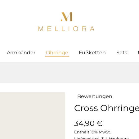
Melliora
–
Handverlesener
Schmuck
Armbänder
Ohrringe
Fußketten
Sets
Bewertungen
Cross Ohrring
34,90
€
Enthält 19% MwSt.
Lieferzeit: ca. 3-4 Werktage