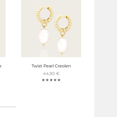
e
Twist Pearl Creolen
Lo
44,90
€