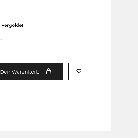
k vergoldet
m
 Den Warenkorb