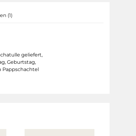
n (1)
atulle geliefert,
ag, Geburtstag,
en Pappschachtel