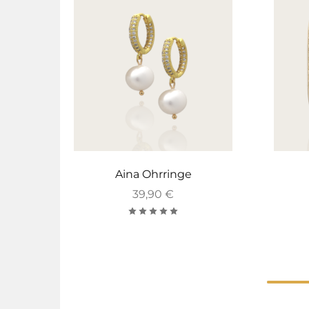
Aina Ohrringe
39,90
€