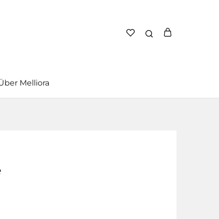
Über Melliora
e