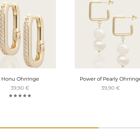
Honu Ohrringe
Power of Pearly Ohrring
39,90
€
39,90
€