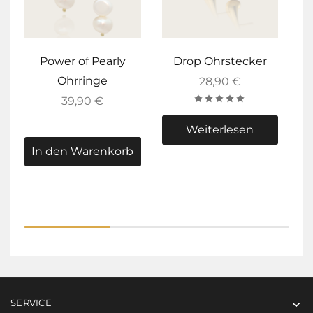
Power of Pearly
Drop Ohrstecker
Ohrringe
28,90
€
39,90
€
Weiterlesen
In den Warenkorb
I
SERVICE