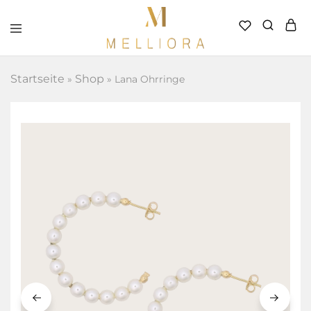
Melliora
–
Handverlesener
Startseite
Shop
»
»
Lana Ohrringe
Schmuck